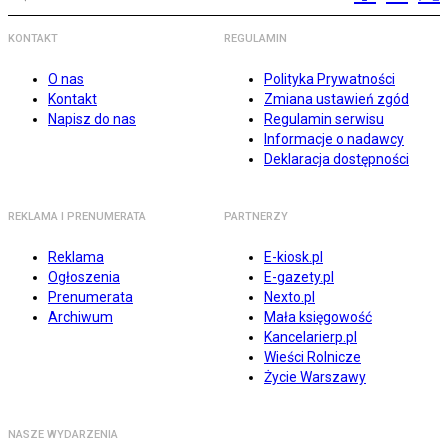
KONTAKT
REGULAMIN
O nas
Polityka Prywatności
Kontakt
Zmiana ustawień zgód
Napisz do nas
Regulamin serwisu
Informacje o nadawcy
Deklaracja dostępności
REKLAMA I PRENUMERATA
PARTNERZY
Reklama
E-kiosk.pl
Ogłoszenia
E-gazety.pl
Prenumerata
Nexto.pl
Archiwum
Mała księgowość
Kancelarierp.pl
Wieści Rolnicze
Życie Warszawy
NASZE WYDARZENIA