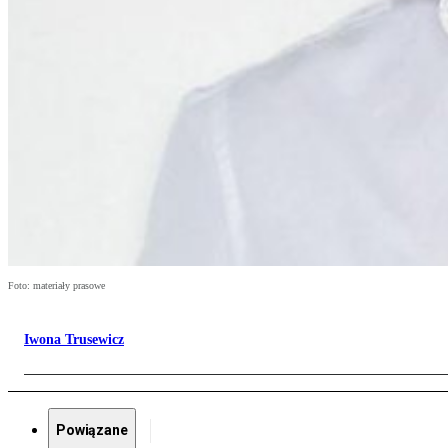
Foto: materiały prasowe
Iwona Trusewicz
Powiązane