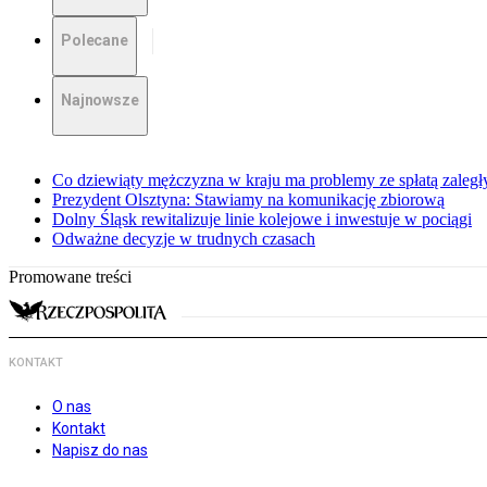
Polecane
Najnowsze
Co dziewiąty mężczyzna w kraju ma problemy ze spłatą zaleg
Prezydent Olsztyna: Stawiamy na komunikację zbiorową
Dolny Śląsk rewitalizuje linie kolejowe i inwestuje w pociągi
Odważne decyzje w trudnych czasach
Promowane treści
KONTAKT
O nas
Kontakt
Napisz do nas