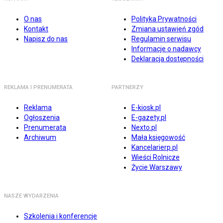
O nas
Polityka Prywatności
Kontakt
Zmiana ustawień zgód
Napisz do nas
Regulamin serwisu
Informacje o nadawcy
Deklaracja dostępności
REKLAMA I PRENUMERATA
PARTNERZY
Reklama
E-kiosk.pl
Ogłoszenia
E-gazety.pl
Prenumerata
Nexto.pl
Archiwum
Mała księgowość
Kancelarierp.pl
Wieści Rolnicze
Życie Warszawy
NASZE WYDARZENIA
Szkolenia i konferencje