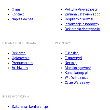
O nas
Polityka Prywatności
Kontakt
Zmiana ustawień zgód
Napisz do nas
Regulamin serwisu
Informacje o nadawcy
Deklaracja dostępności
REKLAMA I PRENUMERATA
PARTNERZY
Reklama
E-kiosk.pl
Ogłoszenia
E-gazety.pl
Prenumerata
Nexto.pl
Archiwum
Mała księgowość
Kancelarierp.pl
Wieści Rolnicze
Życie Warszawy
NASZE WYDARZENIA
Szkolenia i konferencje