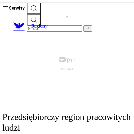
Serwisy
R
egiony
Przedsiębiorczy region pracowitych
ludzi