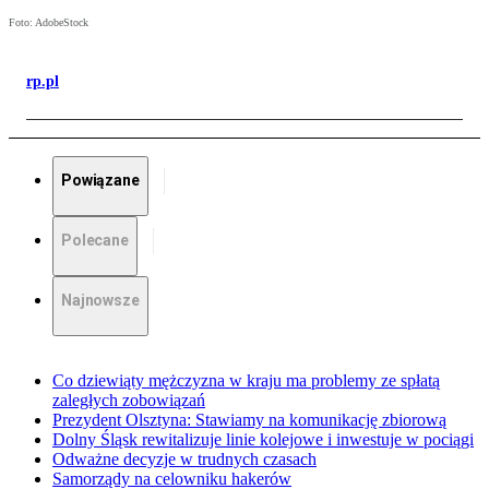
Foto: AdobeStock
rp.pl
Powiązane
Polecane
Najnowsze
Co dziewiąty mężczyzna w kraju ma problemy ze spłatą
zaległych zobowiązań
Prezydent Olsztyna: Stawiamy na komunikację zbiorową
Dolny Śląsk rewitalizuje linie kolejowe i inwestuje w pociągi
Odważne decyzje w trudnych czasach
Samorządy na celowniku hakerów