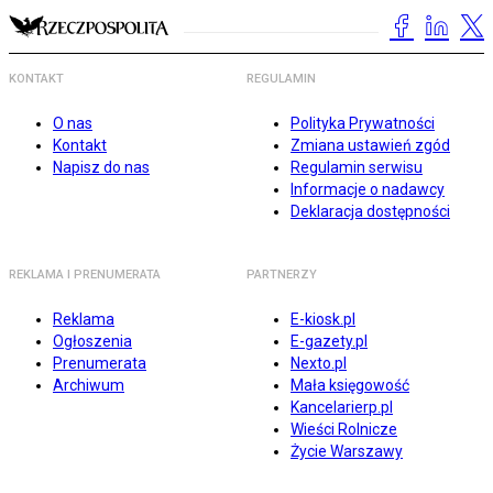
KONTAKT
REGULAMIN
O nas
Polityka Prywatności
Kontakt
Zmiana ustawień zgód
Napisz do nas
Regulamin serwisu
Informacje o nadawcy
Deklaracja dostępności
REKLAMA I PRENUMERATA
PARTNERZY
Reklama
E-kiosk.pl
Ogłoszenia
E-gazety.pl
Prenumerata
Nexto.pl
Archiwum
Mała księgowość
Kancelarierp.pl
Wieści Rolnicze
Życie Warszawy