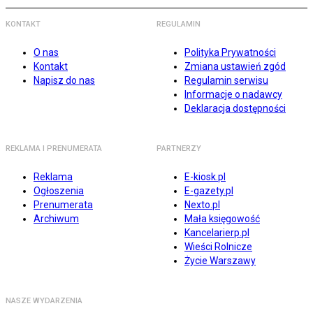
KONTAKT
REGULAMIN
O nas
Polityka Prywatności
Kontakt
Zmiana ustawień zgód
Napisz do nas
Regulamin serwisu
Informacje o nadawcy
Deklaracja dostępności
REKLAMA I PRENUMERATA
PARTNERZY
Reklama
E-kiosk.pl
Ogłoszenia
E-gazety.pl
Prenumerata
Nexto.pl
Archiwum
Mała księgowość
Kancelarierp.pl
Wieści Rolnicze
Życie Warszawy
NASZE WYDARZENIA