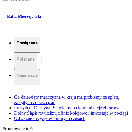
Foto: materiały prasowe
Rafał Mierzejewski
Powiązane
Polecane
Najnowsze
Co dziewiąty mężczyzna w kraju ma problemy ze spłatą
zaległych zobowiązań
Prezydent Olsztyna: Stawiamy na komunikację zbiorową
Dolny Śląsk rewitalizuje linie kolejowe i inwestuje w pociągi
Odważne decyzje w trudnych czasach
Promowane treści