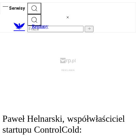
Serwisy
R
egiony
Paweł Helnarski, współwłaściciel
startupu ControlCold: