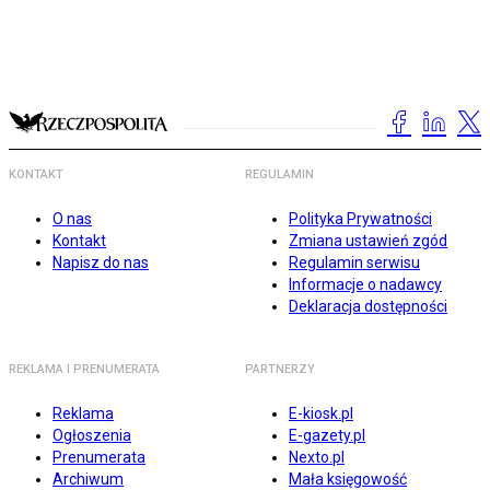
KONTAKT
REGULAMIN
O nas
Polityka Prywatności
Kontakt
Zmiana ustawień zgód
Napisz do nas
Regulamin serwisu
Informacje o nadawcy
Deklaracja dostępności
REKLAMA I PRENUMERATA
PARTNERZY
Reklama
E-kiosk.pl
Ogłoszenia
E-gazety.pl
Prenumerata
Nexto.pl
Archiwum
Mała księgowość