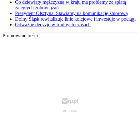
Co dziewiąty mężczyzna w kraju ma problemy ze spłatą
zaległych zobowiązań
Prezydent Olsztyna: Stawiamy na komunikację zbiorową
Dolny Śląsk rewitalizuje linie kolejowe i inwestuje w pociągi
Odważne decyzje w trudnych czasach
Promowane treści