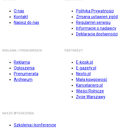
O nas
Polityka Prywatności
Kontakt
Zmiana ustawień zgód
Napisz do nas
Regulamin serwisu
Informacje o nadawcy
Deklaracja dostępności
REKLAMA I PRENUMERATA
PARTNERZY
Reklama
E-kiosk.pl
Ogłoszenia
E-gazety.pl
Prenumerata
Nexto.pl
Archiwum
Mała księgowość
Kancelarierp.pl
Wieści Rolnicze
Życie Warszawy
NASZE WYDARZENIA
Szkolenia i konferencje