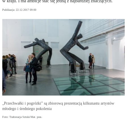
w kraju. I ma ambicje stać się jedną z najbardziej znaczących.
Publikacja:
22.12.2017 09:00
„Przechwałki i pogróżki” są zbiorową prezentacją kilkunastu artystów
młodego i średniego pokolenia
Foto: Trafostacja Sztuki/Mat. pras.