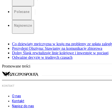
Polecane
Najnowsze
Co dziewiąty mężczyzna w kraju ma problemy ze spłatą zaleg
Prezydent Olsztyna: Stawiamy na komunikację zbiorową
Dolny Śląsk rewitalizuje linie kolejowe i inwestuje w pociągi
Odważne decyzje w trudnych czasach
Promowane treści
KONTAKT
O nas
Kontakt
Napisz do nas