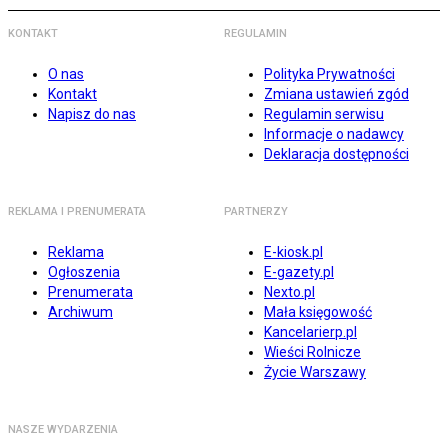
KONTAKT
REGULAMIN
O nas
Polityka Prywatności
Kontakt
Zmiana ustawień zgód
Napisz do nas
Regulamin serwisu
Informacje o nadawcy
Deklaracja dostępności
REKLAMA I PRENUMERATA
PARTNERZY
Reklama
E-kiosk.pl
Ogłoszenia
E-gazety.pl
Prenumerata
Nexto.pl
Archiwum
Mała księgowość
Kancelarierp.pl
Wieści Rolnicze
Życie Warszawy
NASZE WYDARZENIA