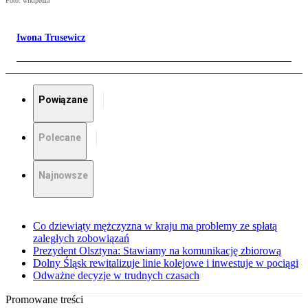
Foto: wikipedia
Iwona Trusewicz
Powiązane
Polecane
Najnowsze
Co dziewiąty mężczyzna w kraju ma problemy ze spłatą
zaległych zobowiązań
Prezydent Olsztyna: Stawiamy na komunikację zbiorową
Dolny Śląsk rewitalizuje linie kolejowe i inwestuje w pociągi
Odważne decyzje w trudnych czasach
Promowane treści