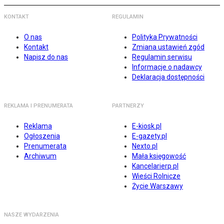
KONTAKT
REGULAMIN
O nas
Polityka Prywatności
Kontakt
Zmiana ustawień zgód
Napisz do nas
Regulamin serwisu
Informacje o nadawcy
Deklaracja dostępności
REKLAMA I PRENUMERATA
PARTNERZY
Reklama
E-kiosk.pl
Ogłoszenia
E-gazety.pl
Prenumerata
Nexto.pl
Archiwum
Mała księgowość
Kancelarierp.pl
Wieści Rolnicze
Życie Warszawy
NASZE WYDARZENIA