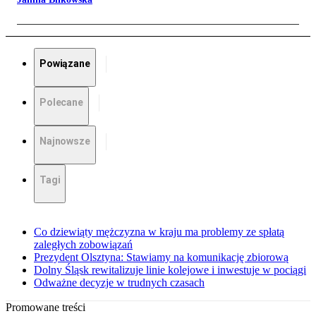
Powiązane
Polecane
Najnowsze
Tagi
Co dziewiąty mężczyzna w kraju ma problemy ze spłatą
zaległych zobowiązań
Prezydent Olsztyna: Stawiamy na komunikację zbiorową
Dolny Śląsk rewitalizuje linie kolejowe i inwestuje w pociągi
Odważne decyzje w trudnych czasach
Promowane treści