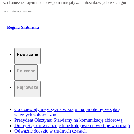
Karkonoskie Tajemnice to wspólna inicjatywa miłośników pobliskich gór.
Foto: materiały prasowe
Regina Skibińska
Powiązane
Polecane
Najnowsze
Co dziewiąty mężczyzna w kraju ma problemy ze spłatą
zaległych zobowiązań
Prezydent Olsztyna: Stawiamy na komunikację zbiorową
Dolny Śląsk rewitalizuje linie kolejowe i inwestuje w pociągi
Odważne decyzje w trudnych czasach