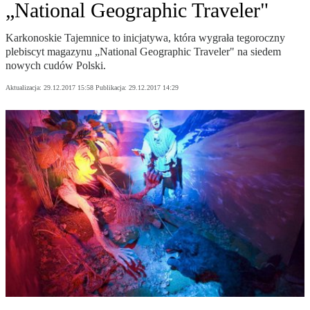
„National Geographic Traveler"
Karkonoskie Tajemnice to inicjatywa, która wygrała tegoroczny
plebiscyt magazynu „National Geographic Traveler" na siedem
nowych cudów Polski.
Aktualizacja:
29.12.2017 15:58
Publikacja:
29.12.2017 14:29