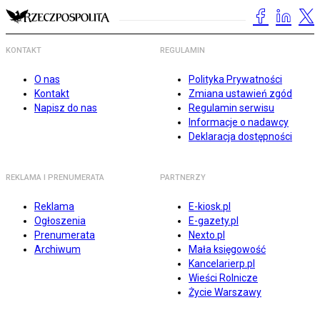
KONTAKT
REGULAMIN
O nas
Polityka Prywatności
Kontakt
Zmiana ustawień zgód
Napisz do nas
Regulamin serwisu
Informacje o nadawcy
Deklaracja dostępności
REKLAMA I PRENUMERATA
PARTNERZY
Reklama
E-kiosk.pl
Ogłoszenia
E-gazety.pl
Prenumerata
Nexto.pl
Archiwum
Mała księgowość
Kancelarierp.pl
Wieści Rolnicze
Życie Warszawy