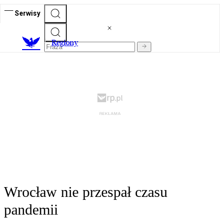
Serwisy
R
egiony
Wrocław nie przespał czasu
pandemii