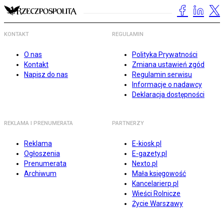
KONTAKT
REGULAMIN
O nas
Polityka Prywatności
Kontakt
Zmiana ustawień zgód
Napisz do nas
Regulamin serwisu
Informacje o nadawcy
Deklaracja dostępności
REKLAMA I PRENUMERATA
PARTNERZY
Reklama
E-kiosk.pl
Ogłoszenia
E-gazety.pl
Prenumerata
Nexto.pl
Archiwum
Mała księgowość
Kancelarierp.pl
Wieści Rolnicze
Życie Warszawy