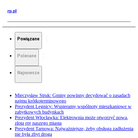
rp.pl
Powiązane
Polecane
Najnowsze
Mieczysław Struk: Gminy powinny decydować o zasadach
najmu krótkoterminowego
Prezydent Legnicy: Wspieramy wspólnoty mieszkaniowe w
zabytkowych budynkach
Prezydent Włocławka: Elektrownia może otworzyć nową,
złotą erę naszego miasta
Prezydent Tarnowa: Najważniejsze, żeby obsługa zadłużenia
nie była zbyt droga