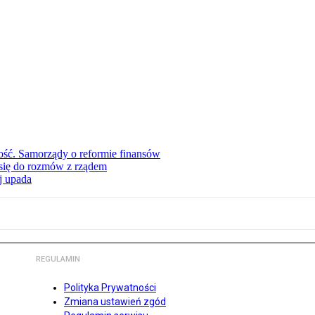
ość. Samorządy o reformie finansów
się do rozmów z rządem
j upada
REGULAMIN
Polityka Prywatności
Zmiana ustawień zgód