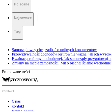
Polecane
Najnowsze
Tagi
Samorządowcy chcą zadbać o unijnych konsumentów
Przewidywalność dochodów jest równie ważna, jak ich wysok
Ewaluacja reformy dochodowej. Jak samorządy przygotowują 
Zmiany na mapie zamożności. Mit o biednej ścianie wschodnie
Promowane treści
KONTAKT
O nas
Kontakt