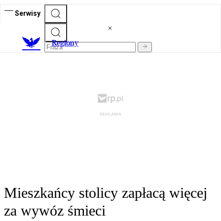
Serwisy
R
egiony
Mieszkańcy stolicy zapłacą więcej
za wywóz śmieci