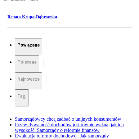
Foto: Shutterstock / Kzenon
Renata Krupa-Dąbrowska
Powiązane
Polecane
Najnowsze
Tagi
Samorządowcy chcą zadbać o unijnych konsumentów
Przewidywalność dochodów jest równie ważna, jak ich
wysokość. Samorządy o reformie finansów
Ewaluacja reformy dochodowej. Jak samorządy