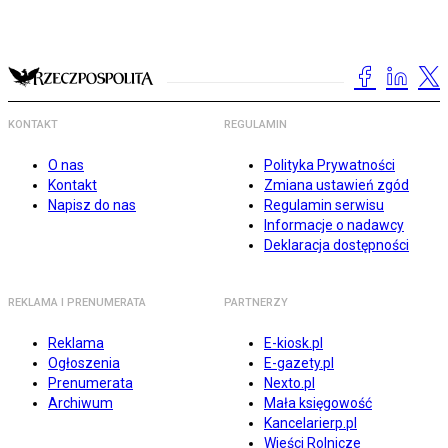
KONTAKT
REGULAMIN
O nas
Polityka Prywatności
Kontakt
Zmiana ustawień zgód
Napisz do nas
Regulamin serwisu
Informacje o nadawcy
Deklaracja dostępności
REKLAMA I PRENUMERATA
PARTNERZY
Reklama
E-kiosk.pl
Ogłoszenia
E-gazety.pl
Prenumerata
Nexto.pl
Archiwum
Mała księgowość
Kancelarierp.pl
Wieści Rolnicze