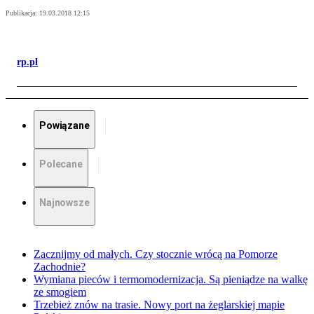
Publikacja:
19.03.2018 12:15
rp.pl
Powiązane
Polecane
Najnowsze
Zacznijmy od małych. Czy stocznie wrócą na Pomorze
Zachodnie?
Wymiana pieców i termomodernizacja. Są pieniądze na walkę
ze smogiem
Trzebież znów na trasie. Nowy port na żeglarskiej mapie