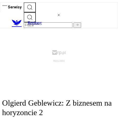
Serwisy
R
egiony
Olgierd Geblewicz: Z biznesem na
horyzoncie 2