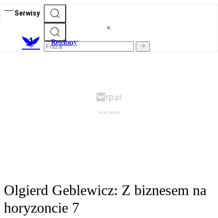
Serwisy
R
egiony
Olgierd Geblewicz: Z biznesem na
horyzoncie 7