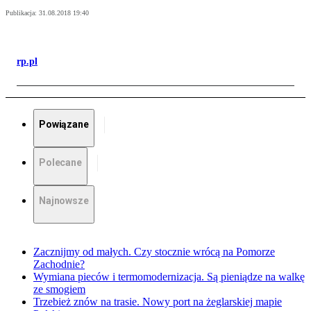
Publikacja:
31.08.2018 19:40
rp.pl
Powiązane
Polecane
Najnowsze
Zacznijmy od małych. Czy stocznie wrócą na Pomorze
Zachodnie?
Wymiana pieców i termomodernizacja. Są pieniądze na walkę
ze smogiem
Trzebież znów na trasie. Nowy port na żeglarskiej mapie