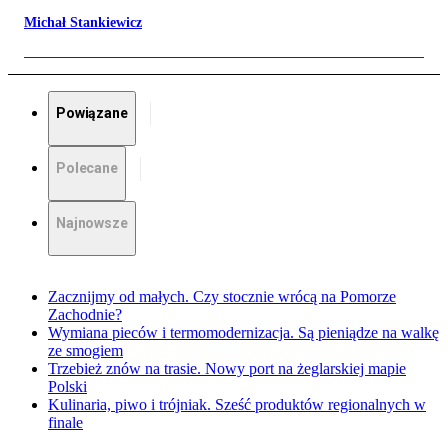
Michał Stankiewicz
Powiązane
Polecane
Najnowsze
Zacznijmy od małych. Czy stocznie wrócą na Pomorze
Zachodnie?
Wymiana pieców i termomodernizacja. Są pieniądze na walkę
ze smogiem
Trzebież znów na trasie. Nowy port na żeglarskiej mapie
Polski
Kulinaria, piwo i trójniak. Sześć produktów regionalnych w
finale