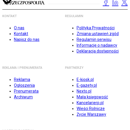
KONTAKT
REGULAMIN
O nas
Polityka Prywatności
Kontakt
Zmiana ustawień zgód
Napisz do nas
Regulamin serwisu
Informacje o nadawcy
Deklaracja dostępności
REKLAMA I PRENUMERATA
PARTNERZY
Reklama
E-kiosk.pl
Ogłoszenia
E-gazety.pl
Prenumerata
Nexto.pl
Archiwum
Mała księgowość
Kancelarierp.pl
Wieści Rolnicze
Życie Warszawy