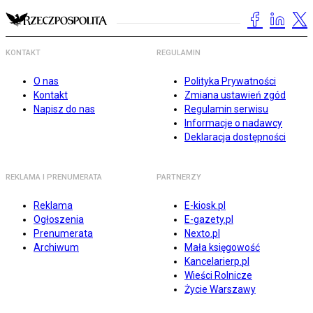
KONTAKT
REGULAMIN
O nas
Polityka Prywatności
Kontakt
Zmiana ustawień zgód
Napisz do nas
Regulamin serwisu
Informacje o nadawcy
Deklaracja dostępności
REKLAMA I PRENUMERATA
PARTNERZY
Reklama
E-kiosk.pl
Ogłoszenia
E-gazety.pl
Prenumerata
Nexto.pl
Archiwum
Mała księgowość
Kancelarierp.pl
Wieści Rolnicze
Życie Warszawy