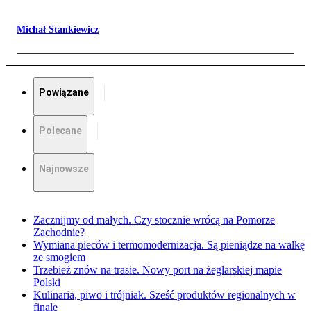
Michał Stankiewicz
Powiązane
Polecane
Najnowsze
Zacznijmy od małych. Czy stocznie wrócą na Pomorze
Zachodnie?
Wymiana pieców i termomodernizacja. Są pieniądze na walkę
ze smogiem
Trzebież znów na trasie. Nowy port na żeglarskiej mapie
Polski
Kulinaria, piwo i trójniak. Sześć produktów regionalnych w
finale