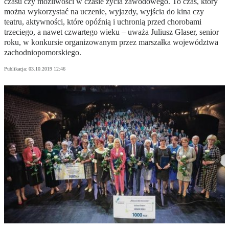
czasu czy możliwości w czasie życia zawodowego. To czas, który
można wykorzystać na uczenie, wyjazdy, wyjścia do kina czy
teatru, aktywności, które opóźnią i uchronią przed chorobami
trzeciego, a nawet czwartego wieku – uważa Juliusz Glaser, senior
roku, w konkursie organizowanym przez marszałka województwa
zachodniopomorskiego.
Publikacja:
03.10.2019 12:46