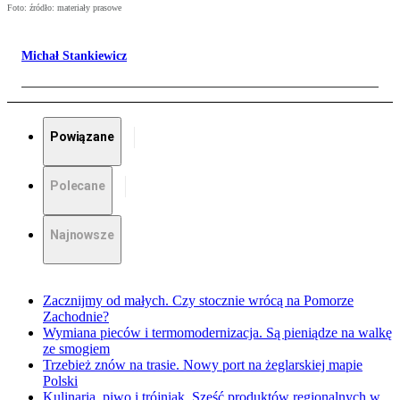
Foto: źródło: materiały prasowe
Michał Stankiewicz
Powiązane
Polecane
Najnowsze
Zacznijmy od małych. Czy stocznie wrócą na Pomorze
Zachodnie?
Wymiana pieców i termomodernizacja. Są pieniądze na walkę
ze smogiem
Trzebież znów na trasie. Nowy port na żeglarskiej mapie
Polski
Kulinaria, piwo i trójniak. Sześć produktów regionalnych w