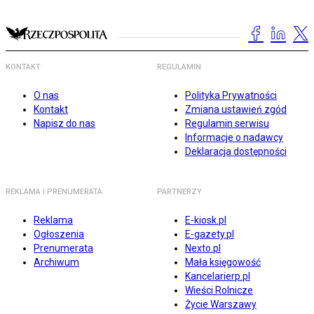
KONTAKT
REGULAMIN
O nas
Polityka Prywatności
Kontakt
Zmiana ustawień zgód
Napisz do nas
Regulamin serwisu
Informacje o nadawcy
Deklaracja dostępności
REKLAMA I PRENUMERATA
PARTNERZY
Reklama
E-kiosk.pl
Ogłoszenia
E-gazety.pl
Prenumerata
Nexto.pl
Archiwum
Mała księgowość
Kancelarierp.pl
Wieści Rolnicze
Życie Warszawy