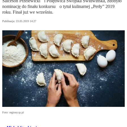
Salceson Przelewicki i Polędwica Swojska Świdwińska, zdobyło
nominację do finału konkursu o tytuł kulinarnej „Perły” 2019
roku. Finał już we wrześniu.
Publikacja:
23.05.2019 14:27
Foto: regiony.rp.pl