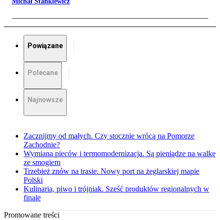
Michał Stankiewicz
Powiązane
Polecane
Najnowsze
Zacznijmy od małych. Czy stocznie wrócą na Pomorze
Zachodnie?
Wymiana pieców i termomodernizacja. Są pieniądze na walkę
ze smogiem
Trzebież znów na trasie. Nowy port na żeglarskiej mapie
Polski
Kulinaria, piwo i trójniak. Sześć produktów regionalnych w
finale
Promowane treści