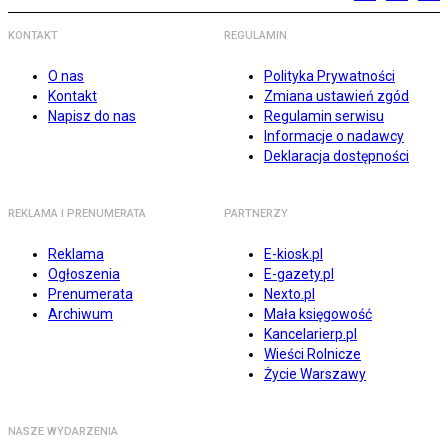
KONTAKT
REGULAMIN
O nas
Polityka Prywatności
Kontakt
Zmiana ustawień zgód
Napisz do nas
Regulamin serwisu
Informacje o nadawcy
Deklaracja dostępności
REKLAMA I PRENUMERATA
PARTNERZY
Reklama
E-kiosk.pl
Ogłoszenia
E-gazety.pl
Prenumerata
Nexto.pl
Archiwum
Mała księgowość
Kancelarierp.pl
Wieści Rolnicze
Życie Warszawy
NASZE WYDARZENIA