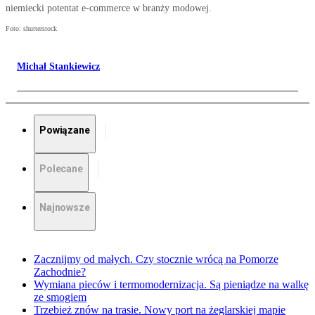
niemiecki potentat e-commerce w branży modowej.
Foto: shutterstock
Michał Stankiewicz
Powiązane
Polecane
Najnowsze
Zacznijmy od małych. Czy stocznie wrócą na Pomorze
Zachodnie?
Wymiana pieców i termomodernizacja. Są pieniądze na walkę
ze smogiem
Trzebież znów na trasie. Nowy port na żeglarskiej mapie