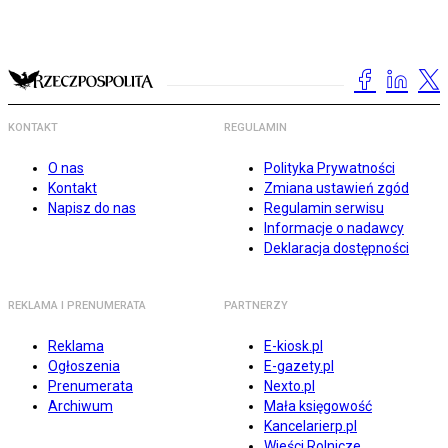
KONTAKT
REGULAMIN
O nas
Polityka Prywatności
Kontakt
Zmiana ustawień zgód
Napisz do nas
Regulamin serwisu
Informacje o nadawcy
Deklaracja dostępności
REKLAMA I PRENUMERATA
PARTNERZY
Reklama
E-kiosk.pl
Ogłoszenia
E-gazety.pl
Prenumerata
Nexto.pl
Archiwum
Mała księgowość
Kancelarierp.pl
Wieści Rolnicze