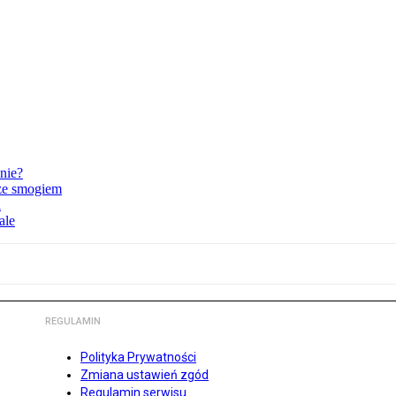
nie?
 ze smogiem
i
ale
REGULAMIN
Polityka Prywatności
Zmiana ustawień zgód
Regulamin serwisu