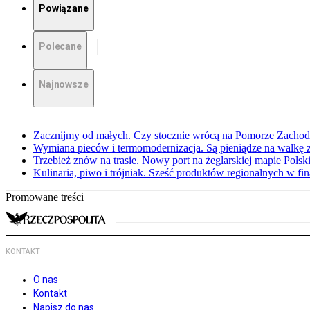
Powiązane
Polecane
Najnowsze
Zacznijmy od małych. Czy stocznie wrócą na Pomorze Zachod
Wymiana pieców i termomodernizacja. Są pieniądze na walkę
Trzebież znów na trasie. Nowy port na żeglarskiej mapie Polsk
Kulinaria, piwo i trójniak. Sześć produktów regionalnych w fin
Promowane treści
KONTAKT
O nas
Kontakt
Napisz do nas