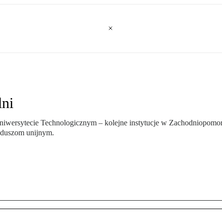
lni
niwersytecie Technologicznym – kolejne instytucje w Zachodniopomors
unduszom unijnym.