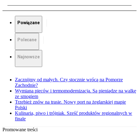
Powiązane
Polecane
Najnowsze
Zacznijmy od małych. Czy stocznie wrócą na Pomorze
Zachodnie?
Wymiana pieców i termomodernizacja. Są pieniądze na walkę
ze smogiem
Trzebież znów na trasie. Nowy port na żeglarskiej mapie
Polski
Kulinaria, piwo i trójniak. Sześć produktów regionalnych w
finale
Promowane treści