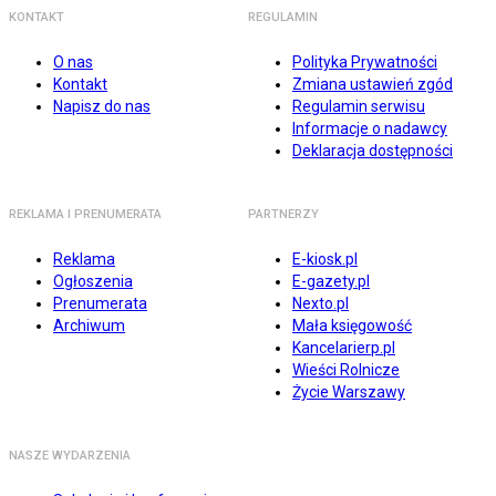
KONTAKT
REGULAMIN
O nas
Polityka Prywatności
Kontakt
Zmiana ustawień zgód
Napisz do nas
Regulamin serwisu
Informacje o nadawcy
Deklaracja dostępności
REKLAMA I PRENUMERATA
PARTNERZY
Reklama
E-kiosk.pl
Ogłoszenia
E-gazety.pl
Prenumerata
Nexto.pl
Archiwum
Mała księgowość
Kancelarierp.pl
Wieści Rolnicze
Życie Warszawy
NASZE WYDARZENIA