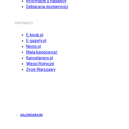
Informacje o nadawcy
Deklaracja dostępności
PARTNERZY
E-kiosk.pl
E-gazety.pl
Nexto.pl
Mała księgowość
Kancelarierp.pl
Wieści Rolnicze
Życie Warszawy
KALENDARIUM