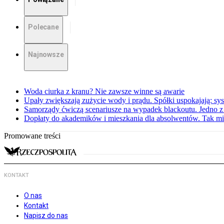
Polecane
Najnowsze
Woda ciurka z kranu? Nie zawsze winne są awarie
Upały zwiększają zużycie wody i prądu. Spółki uspokajają: sy
Samorządy ćwiczą scenariusze na wypadek blackoutu. Jedno z 
Dopłaty do akademików i mieszkania dla absolwentów. Tak mi
Promowane treści
KONTAKT
O nas
Kontakt
Napisz do nas