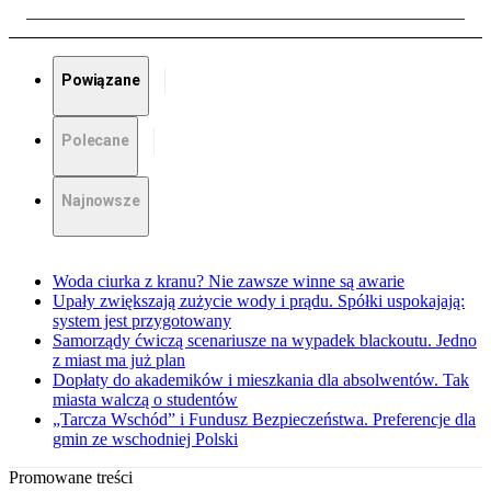
Powiązane
Polecane
Najnowsze
Woda ciurka z kranu? Nie zawsze winne są awarie
Upały zwiększają zużycie wody i prądu. Spółki uspokajają:
system jest przygotowany
Samorządy ćwiczą scenariusze na wypadek blackoutu. Jedno
z miast ma już plan
Dopłaty do akademików i mieszkania dla absolwentów. Tak
miasta walczą o studentów
„Tarcza Wschód” i Fundusz Bezpieczeństwa. Preferencje dla
gmin ze wschodniej Polski
Promowane treści