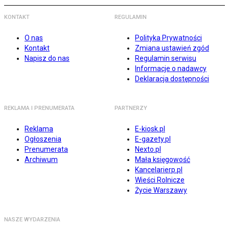
KONTAKT
REGULAMIN
O nas
Polityka Prywatności
Kontakt
Zmiana ustawień zgód
Napisz do nas
Regulamin serwisu
Informacje o nadawcy
Deklaracja dostępności
REKLAMA I PRENUMERATA
PARTNERZY
Reklama
E-kiosk.pl
Ogłoszenia
E-gazety.pl
Prenumerata
Nexto.pl
Archiwum
Mała księgowość
Kancelarierp.pl
Wieści Rolnicze
Życie Warszawy
NASZE WYDARZENIA