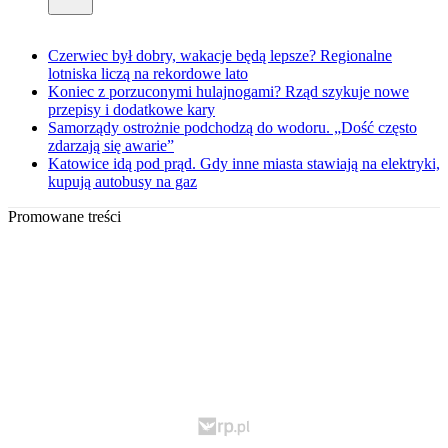
Czerwiec był dobry, wakacje będą lepsze? Regionalne
lotniska liczą na rekordowe lato
Koniec z porzuconymi hulajnogami? Rząd szykuje nowe
przepisy i dodatkowe kary
Samorządy ostrożnie podchodzą do wodoru. „Dość często
zdarzają się awarie”
Katowice idą pod prąd. Gdy inne miasta stawiają na elektryki,
kupują autobusy na gaz
Promowane treści