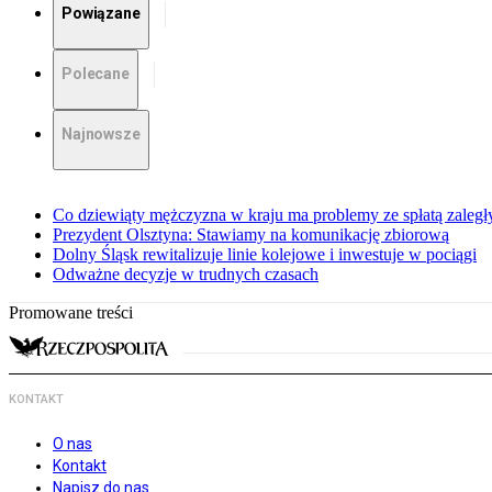
Powiązane
Polecane
Najnowsze
Co dziewiąty mężczyzna w kraju ma problemy ze spłatą zaleg
Prezydent Olsztyna: Stawiamy na komunikację zbiorową
Dolny Śląsk rewitalizuje linie kolejowe i inwestuje w pociągi
Odważne decyzje w trudnych czasach
Promowane treści
KONTAKT
O nas
Kontakt
Napisz do nas