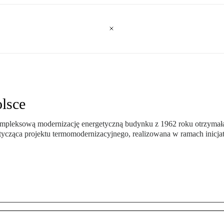
lsce
leksową modernizację energetyczną budynku z 1962 roku otrzymała p
tycząca projektu termomodernizacyjnego, realizowana w ramach inic