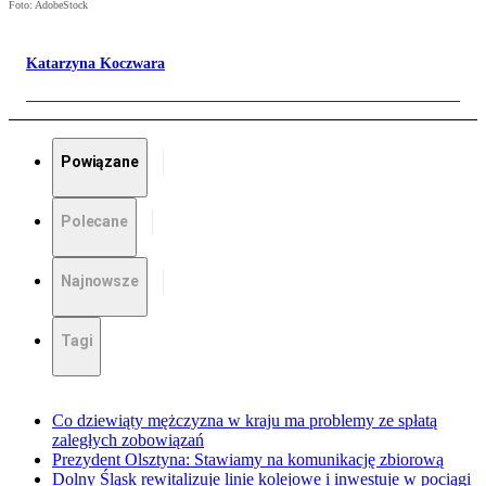
Foto: AdobeStock
Katarzyna Koczwara
Powiązane
Polecane
Najnowsze
Tagi
Co dziewiąty mężczyzna w kraju ma problemy ze spłatą
zaległych zobowiązań
Prezydent Olsztyna: Stawiamy na komunikację zbiorową
Dolny Śląsk rewitalizuje linie kolejowe i inwestuje w pociągi