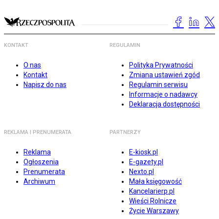
KONTAKT
REGULAMIN
O nas
Polityka Prywatności
Kontakt
Zmiana ustawień zgód
Napisz do nas
Regulamin serwisu
Informacje o nadawcy
Deklaracja dostępności
REKLAMA I PRENUMERATA
PARTNERZY
Reklama
E-kiosk.pl
Ogłoszenia
E-gazety.pl
Prenumerata
Nexto.pl
Archiwum
Mała księgowość
Kancelarierp.pl
Wieści Rolnicze
Życie Warszawy