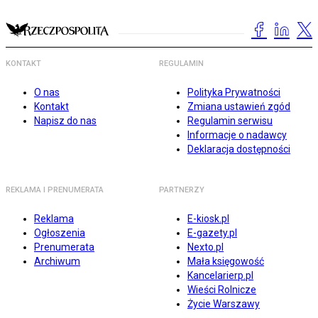
KONTAKT
REGULAMIN
O nas
Polityka Prywatności
Kontakt
Zmiana ustawień zgód
Napisz do nas
Regulamin serwisu
Informacje o nadawcy
Deklaracja dostępności
REKLAMA I PRENUMERATA
PARTNERZY
Reklama
E-kiosk.pl
Ogłoszenia
E-gazety.pl
Prenumerata
Nexto.pl
Archiwum
Mała księgowość
Kancelarierp.pl
Wieści Rolnicze
Życie Warszawy