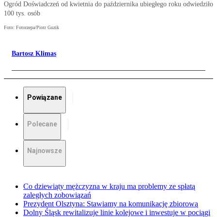
Ogród Doświadczeń od kwietnia do października ubiegłego roku odwiedziło
100 tys. osób
Foto: Fotorzepa/Piotr Guzik
Bartosz Klimas
Powiązane
Polecane
Najnowsze
Co dziewiąty mężczyzna w kraju ma problemy ze spłatą
zaległych zobowiązań
Prezydent Olsztyna: Stawiamy na komunikację zbiorową
Dolny Śląsk rewitalizuje linie kolejowe i inwestuje w pociągi