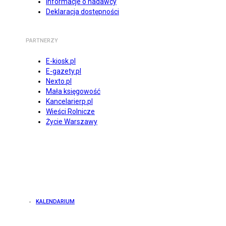
Informacje o nadawcy
Deklaracja dostępności
PARTNERZY
E-kiosk.pl
E-gazety.pl
Nexto.pl
Mała księgowość
Kancelarierp.pl
Wieści Rolnicze
Życie Warszawy
KALENDARIUM