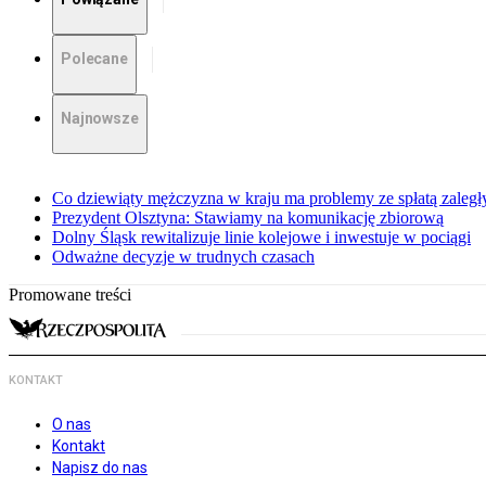
Polecane
Najnowsze
Co dziewiąty mężczyzna w kraju ma problemy ze spłatą zaleg
Prezydent Olsztyna: Stawiamy na komunikację zbiorową
Dolny Śląsk rewitalizuje linie kolejowe i inwestuje w pociągi
Odważne decyzje w trudnych czasach
Promowane treści
KONTAKT
O nas
Kontakt
Napisz do nas