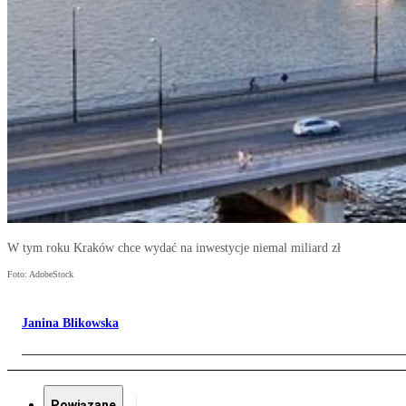
W tym roku Kraków chce wydać na inwestycje niemal miliard zł
Foto: AdobeStock
Janina Blikowska
Powiązane