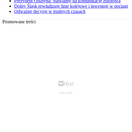
Prezydent Olsztyna: Stawiamy na komunikację zbiorową
Dolny Śląsk rewitalizuje linie kolejowe i inwestuje w pociągi
Odważne decyzje w trudnych czasach
Promowane treści