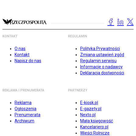
KONTAKT
REGULAMIN
O nas
Polityka Prywatności
Kontakt
Zmiana ustawień zgód
Napisz do nas
Regulamin serwisu
Informacje o nadawcy
Deklaracja dostępności
REKLAMA I PRENUMERATA
PARTNERZY
Reklama
E-kiosk.pl
Ogłoszenia
E-gazety.pl
Prenumerata
Nexto.pl
Archiwum
Mała księgowość
Kancelarierp.pl
Wieści Rolnicze