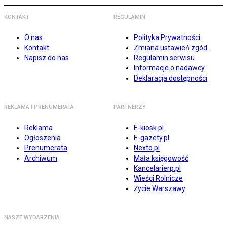
KONTAKT
REGULAMIN
O nas
Polityka Prywatności
Kontakt
Zmiana ustawień zgód
Napisz do nas
Regulamin serwisu
Informacje o nadawcy
Deklaracja dostępności
REKLAMA I PRENUMERATA
PARTNERZY
Reklama
E-kiosk.pl
Ogłoszenia
E-gazety.pl
Prenumerata
Nexto.pl
Archiwum
Mała księgowość
Kancelarierp.pl
Wieści Rolnicze
Życie Warszawy
NASZE WYDARZENIA