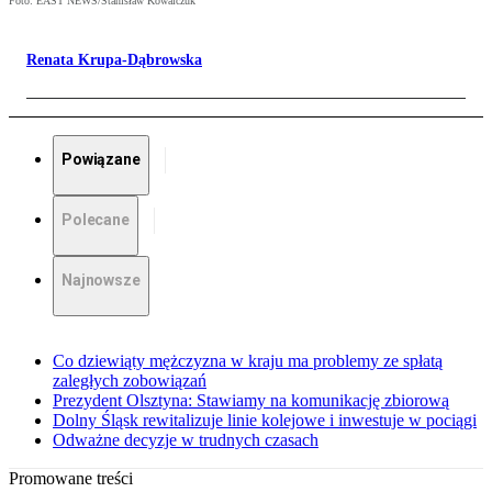
Foto: EAST NEWS/Stanisław Kowalczuk
Renata Krupa-Dąbrowska
Powiązane
Polecane
Najnowsze
Co dziewiąty mężczyzna w kraju ma problemy ze spłatą
zaległych zobowiązań
Prezydent Olsztyna: Stawiamy na komunikację zbiorową
Dolny Śląsk rewitalizuje linie kolejowe i inwestuje w pociągi
Odważne decyzje w trudnych czasach
Promowane treści