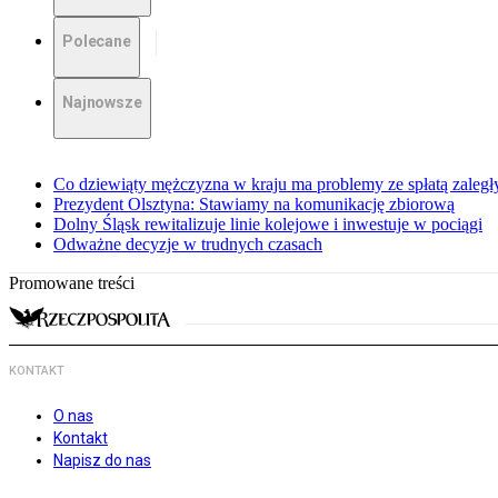
Polecane
Najnowsze
Co dziewiąty mężczyzna w kraju ma problemy ze spłatą zaleg
Prezydent Olsztyna: Stawiamy na komunikację zbiorową
Dolny Śląsk rewitalizuje linie kolejowe i inwestuje w pociągi
Odważne decyzje w trudnych czasach
Promowane treści
KONTAKT
O nas
Kontakt
Napisz do nas