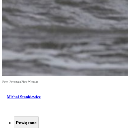
Foto: Fotorzepa/Piotr Wittman
Michał Stankiewicz
Powiązane