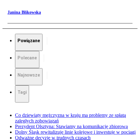
Janina Blikowska
Powiązane
Polecane
Najnowsze
Tagi
Co dziewiąty mężczyzna w kraju ma problemy ze spłatą
zaległych zobowiązań
Prezydent Olsztyna: Stawiamy na komunikację zbiorową
Dolny Śląsk rewitalizuje linie kolejowe i inwestuje w pociągi
Odważne decyzje w trudnych czasach