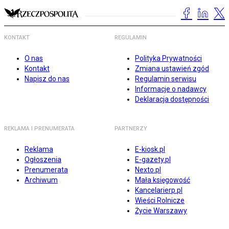
KONTAKT
REGULAMIN
O nas
Polityka Prywatności
Kontakt
Zmiana ustawień zgód
Napisz do nas
Regulamin serwisu
Informacje o nadawcy
Deklaracja dostępności
REKLAMA I PRENUMERATA
PARTNERZY
Reklama
E-kiosk.pl
Ogłoszenia
E-gazety.pl
Prenumerata
Nexto.pl
Archiwum
Mała księgowość
Kancelarierp.pl
Wieści Rolnicze
Życie Warszawy