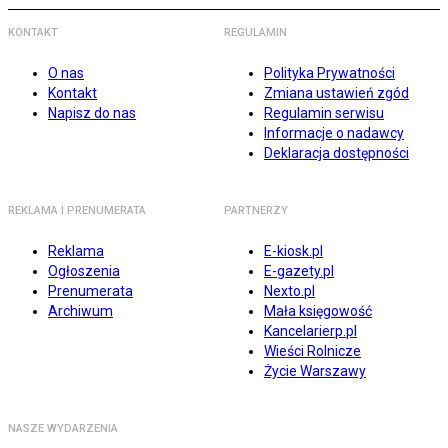
KONTAKT
REGULAMIN
O nas
Polityka Prywatności
Kontakt
Zmiana ustawień zgód
Napisz do nas
Regulamin serwisu
Informacje o nadawcy
Deklaracja dostępności
REKLAMA I PRENUMERATA
PARTNERZY
Reklama
E-kiosk.pl
Ogłoszenia
E-gazety.pl
Prenumerata
Nexto.pl
Archiwum
Mała księgowość
Kancelarierp.pl
Wieści Rolnicze
Życie Warszawy
NASZE WYDARZENIA