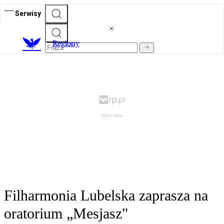
Serwisy
R
egiony
Filharmonia Lubelska zaprasza na
oratorium „Mesjasz"