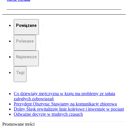
Powiązane
Polecane
Najnowsze
Tagi
Co dziewiąty mężczyzna w kraju ma problemy ze spłatą
zaległych zobowiązań
Prezydent Olsztyna: Stawiamy na komunikację zbiorową
Dolny Śląsk rewitalizuje linie kolejowe i inwestuje w pociągi
Odważne decyzje w trudnych czasach
Promowane treści