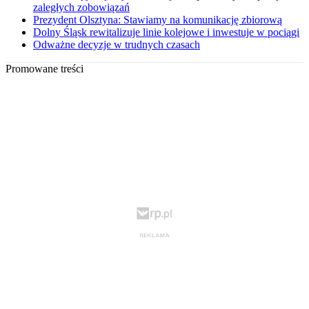
zaległych zobowiązań
Prezydent Olsztyna: Stawiamy na komunikację zbiorową
Dolny Śląsk rewitalizuje linie kolejowe i inwestuje w pociągi
Odważne decyzje w trudnych czasach
Promowane treści