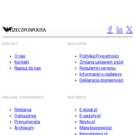
KONTAKT
REGULAMIN
O nas
Polityka Prywatności
Kontakt
Zmiana ustawień zgód
Napisz do nas
Regulamin serwisu
Informacje o nadawcy
Deklaracja dostępności
REKLAMA I PRENUMERATA
PARTNERZY
Reklama
E-kiosk.pl
Ogłoszenia
E-gazety.pl
Prenumerata
Nexto.pl
Archiwum
Mała księgowość
Kancelarierp.pl