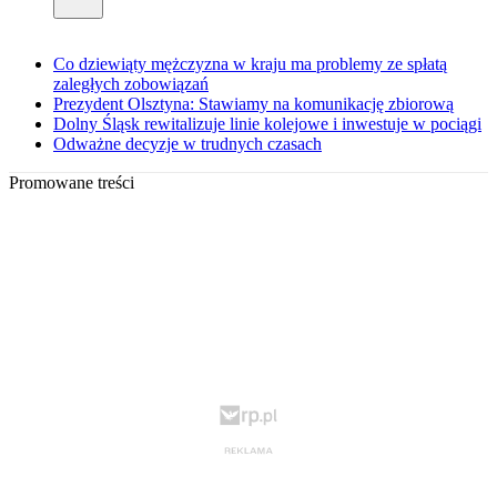
Co dziewiąty mężczyzna w kraju ma problemy ze spłatą
zaległych zobowiązań
Prezydent Olsztyna: Stawiamy na komunikację zbiorową
Dolny Śląsk rewitalizuje linie kolejowe i inwestuje w pociągi
Odważne decyzje w trudnych czasach
Promowane treści