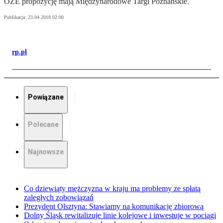
OZE propozycję mają Międzynarodowe Targi Poznańskie.
Publikacja:
23.04.2018 02:00
rp.pl
Powiązane
Polecane
Najnowsze
Co dziewiąty mężczyzna w kraju ma problemy ze spłatą
zaległych zobowiązań
Prezydent Olsztyna: Stawiamy na komunikację zbiorową
Dolny Śląsk rewitalizuje linie kolejowe i inwestuje w pociągi