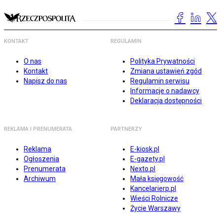
KONTAKT
REGULAMIN
O nas
Polityka Prywatności
Kontakt
Zmiana ustawień zgód
Napisz do nas
Regulamin serwisu
Informacje o nadawcy
Deklaracja dostępności
REKLAMA I PRENUMERATA
PARTNERZY
Reklama
E-kiosk.pl
Ogłoszenia
E-gazety.pl
Prenumerata
Nexto.pl
Archiwum
Mała księgowość
Kancelarierp.pl
Wieści Rolnicze
Życie Warszawy