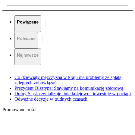
Powiązane
Polecane
Najnowsze
Co dziewiąty mężczyzna w kraju ma problemy ze spłatą
zaległych zobowiązań
Prezydent Olsztyna: Stawiamy na komunikację zbiorową
Dolny Śląsk rewitalizuje linie kolejowe i inwestuje w pociągi
Odważne decyzje w trudnych czasach
Promowane treści