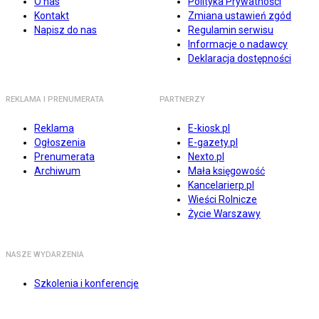
O nas
Polityka Prywatności
Kontakt
Zmiana ustawień zgód
Napisz do nas
Regulamin serwisu
Informacje o nadawcy
Deklaracja dostępności
REKLAMA I PRENUMERATA
PARTNERZY
Reklama
E-kiosk.pl
Ogłoszenia
E-gazety.pl
Prenumerata
Nexto.pl
Archiwum
Mała księgowość
Kancelarierp.pl
Wieści Rolnicze
Życie Warszawy
NASZE WYDARZENIA
Szkolenia i konferencje