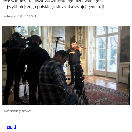
ręce wirtuoza Janusza Wawrowskiego, uznawanego za
najwybitniejszego polskiego skrzypka swojej generacji.
Publikacja:
15.05.2018 16:11
3 zdjęcia
Zobacz
Foto: materiały prasowe
rp.pl