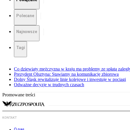
Polecane
Najnowsze
Tagi
Co dziewiąty mężczyzna w kraju ma problemy ze spłatą zaleg
Prezydent Olsztyna: Stawiamy na komunikację zbiorową
Dolny Śląsk rewitalizuje linie kolejowe i inwestuje w pociągi
Odważne decyzje w trudnych czasach
Promowane treści
KONTAKT
O nas