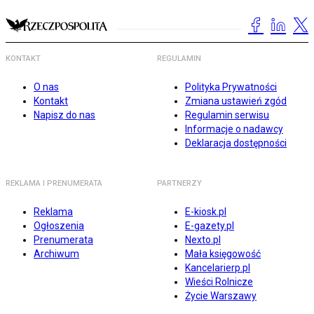
KONTAKT
REGULAMIN
O nas
Polityka Prywatności
Kontakt
Zmiana ustawień zgód
Napisz do nas
Regulamin serwisu
Informacje o nadawcy
Deklaracja dostępności
REKLAMA I PRENUMERATA
PARTNERZY
Reklama
E-kiosk.pl
Ogłoszenia
E-gazety.pl
Prenumerata
Nexto.pl
Archiwum
Mała księgowość
Kancelarierp.pl
Wieści Rolnicze
Życie Warszawy