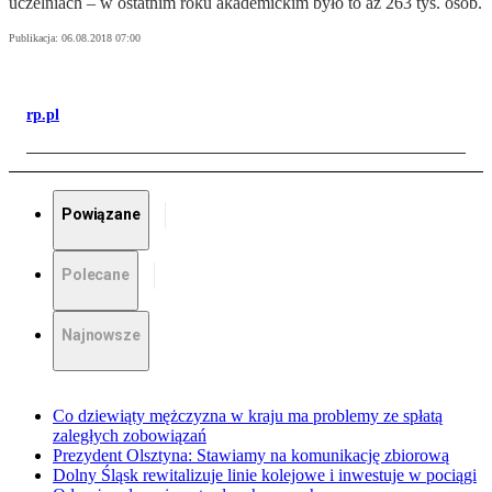
uczelniach – w ostatnim roku akademickim było to aż 263 tys. osób.
Publikacja:
06.08.2018 07:00
rp.pl
Powiązane
Polecane
Najnowsze
Co dziewiąty mężczyzna w kraju ma problemy ze spłatą
zaległych zobowiązań
Prezydent Olsztyna: Stawiamy na komunikację zbiorową
Dolny Śląsk rewitalizuje linie kolejowe i inwestuje w pociągi