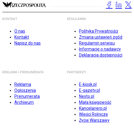
KONTAKT
REGULAMIN
O nas
Polityka Prywatności
Kontakt
Zmiana ustawień zgód
Napisz do nas
Regulamin serwisu
Informacje o nadawcy
Deklaracja dostępności
REKLAMA I PRENUMERATA
PARTNERZY
Reklama
E-kiosk.pl
Ogłoszenia
E-gazety.pl
Prenumerata
Nexto.pl
Archiwum
Mała księgowość
Kancelarierp.pl
Wieści Rolnicze
Życie Warszawy