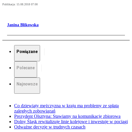
Publikacja:
15.08.2018 07:00
Janina Blikowska
Powiązane
Polecane
Najnowsze
Co dziewiąty mężczyzna w kraju ma problemy ze spłatą
zaległych zobowiązań
Prezydent Olsztyna: Stawiamy na komunikację zbiorową
Dolny Śląsk rewitalizuje linie kolejowe i inwestuje w pociągi
Odważne decyzje w trudnych czasach