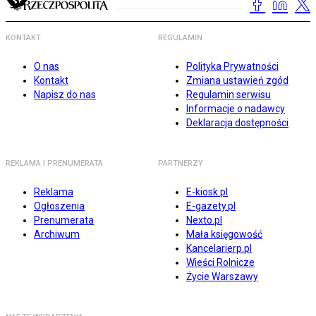
KONTAKT
REGULAMIN
O nas
Polityka Prywatności
Kontakt
Zmiana ustawień zgód
Napisz do nas
Regulamin serwisu
Informacje o nadawcy
Deklaracja dostępności
REKLAMA I PRENUMERATA
PARTNERZY
Reklama
E-kiosk.pl
Ogłoszenia
E-gazety.pl
Prenumerata
Nexto.pl
Archiwum
Mała księgowość
Kancelarierp.pl
Wieści Rolnicze
Życie Warszawy