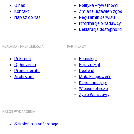
O nas
Polityka Prywatności
Kontakt
Zmiana ustawień zgód
Napisz do nas
Regulamin serwisu
Informacje o nadawcy
Deklaracja dostępności
REKLAMA I PRENUMERATA
PARTNERZY
Reklama
E-kiosk.pl
Ogłoszenia
E-gazety.pl
Prenumerata
Nexto.pl
Archiwum
Mała księgowość
Kancelarierp.pl
Wieści Rolnicze
Życie Warszawy
NASZE WYDARZENIA
Szkolenia i konferencje