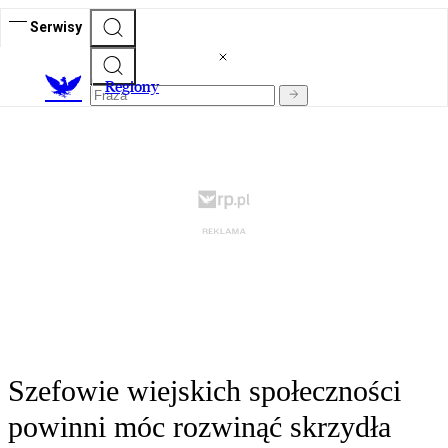
Serwisy
R
egiony
Szefowie wiejskich społeczności
powinni móc rozwinąć skrzydła