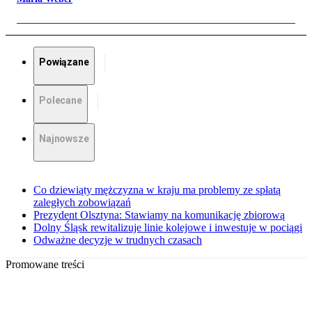
Powiązane
Polecane
Najnowsze
Co dziewiąty mężczyzna w kraju ma problemy ze spłatą
zaległych zobowiązań
Prezydent Olsztyna: Stawiamy na komunikację zbiorową
Dolny Śląsk rewitalizuje linie kolejowe i inwestuje w pociągi
Odważne decyzje w trudnych czasach
Promowane treści