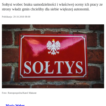
Sołtysi wobec braku samodzielności i właściwej oceny ich pracy ze
strony władz gmin chcieliby dla siebie większej autonomii.
Publikacja:
29.10.2018 08:00
Foto: Rzeczpospolita/Karol Makurat
Maria Weber