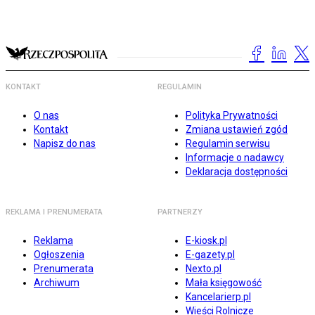
KONTAKT
REGULAMIN
O nas
Polityka Prywatności
Kontakt
Zmiana ustawień zgód
Napisz do nas
Regulamin serwisu
Informacje o nadawcy
Deklaracja dostępności
REKLAMA I PRENUMERATA
PARTNERZY
Reklama
E-kiosk.pl
Ogłoszenia
E-gazety.pl
Prenumerata
Nexto.pl
Archiwum
Mała księgowość
Kancelarierp.pl
Wieści Rolnicze