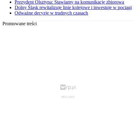
Prezydent Olsztyna: Stawiamy na komunikację zbiorową
Dolny Śląsk rewitalizuje linie kolejowe i inwestuje w pociągi
Odważne decyzje w trudnych czasach
Promowane treści