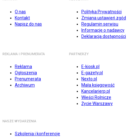
O nas
Polityka Prywatności
Kontakt
Zmiana ustawień zgód
Napisz do nas
Regulamin serwisu
Informacje o nadawcy
Deklaracja dostępności
REKLAMA I PRENUMERATA
PARTNERZY
Reklama
E-kiosk.pl
Ogłoszenia
E-gazety.pl
Prenumerata
Nexto.pl
Archiwum
Mała księgowość
Kancelarierp.pl
Wieści Rolnicze
Życie Warszawy
NASZE WYDARZENIA
Szkolenia i konferencje