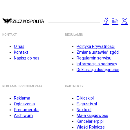
KONTAKT
REGULAMIN
O nas
Polityka Prywatności
Kontakt
Zmiana ustawień zgód
Napisz do nas
Regulamin serwisu
Informacje o nadawcy
Deklaracja dostępności
REKLAMA I PRENUMERATA
PARTNERZY
Reklama
E-kiosk.pl
Ogłoszenia
E-gazety.pl
Prenumerata
Nexto.pl
Archiwum
Mała księgowość
Kancelarierp.pl
Wieści Rolnicze