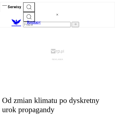
Serwisy
R
egiony
Od zmian klimatu po dyskretny
urok propagandy