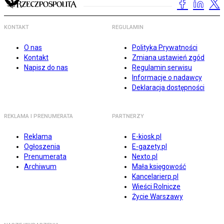
KONTAKT
REGULAMIN
O nas
Polityka Prywatności
Kontakt
Zmiana ustawień zgód
Napisz do nas
Regulamin serwisu
Informacje o nadawcy
Deklaracja dostępności
REKLAMA I PRENUMERATA
PARTNERZY
Reklama
E-kiosk.pl
Ogłoszenia
E-gazety.pl
Prenumerata
Nexto.pl
Archiwum
Mała księgowość
Kancelarierp.pl
Wieści Rolnicze
Życie Warszawy