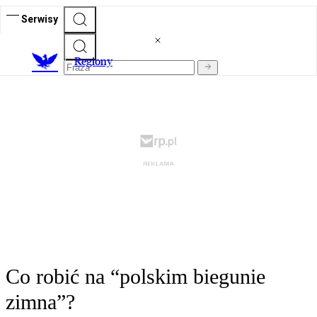
Serwisy
R
egiony
Co robić na “polskim biegunie
zimna”?