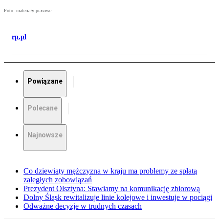
Foto: materiały prasowe
rp.pl
Powiązane
Polecane
Najnowsze
Co dziewiąty mężczyzna w kraju ma problemy ze spłatą
zaległych zobowiązań
Prezydent Olsztyna: Stawiamy na komunikację zbiorową
Dolny Śląsk rewitalizuje linie kolejowe i inwestuje w pociągi
Odważne decyzje w trudnych czasach