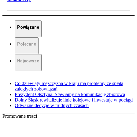
Powiązane
Polecane
Najnowsze
Co dziewiąty mężczyzna w kraju ma problemy ze spłatą
zaległych zobowiązań
Prezydent Olsztyna: Stawiamy na komunikację zbiorową
Dolny Śląsk rewitalizuje linie kolejowe i inwestuje w pociągi
Odważne decyzje w trudnych czasach
Promowane treści