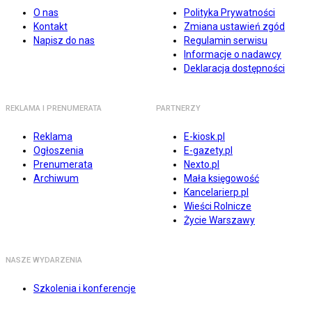
O nas
Polityka Prywatności
Kontakt
Zmiana ustawień zgód
Napisz do nas
Regulamin serwisu
Informacje o nadawcy
Deklaracja dostępności
REKLAMA I PRENUMERATA
PARTNERZY
Reklama
E-kiosk.pl
Ogłoszenia
E-gazety.pl
Prenumerata
Nexto.pl
Archiwum
Mała księgowość
Kancelarierp.pl
Wieści Rolnicze
Życie Warszawy
NASZE WYDARZENIA
Szkolenia i konferencje